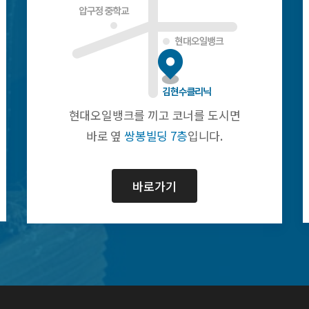
현대오일뱅크를 끼고 코너를 도시면
바로 옆
쌍봉빌딩 7층
입니다.
바로가기