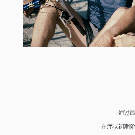
- 通
- 在症状初