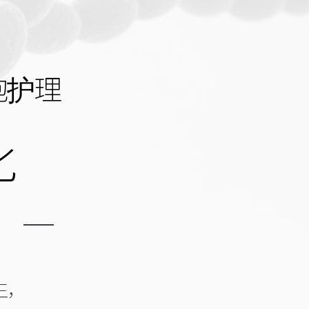
胞护理
化
生，